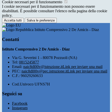
Cookie necessari per il funzionamento
I cookie necessari per il funzionamento non possono essere
disabilitati. È possibile consultare l'elenco nella pagina della cookie
policy.
Accetta tutti
Salva le preferenze
Istituto Comprensivo 2 De Amicis - Diaz
Contatti
Istituto Comprensivo 2 De Amicis - Diaz
Via G. Severini 1 - 80078 Pozzuoli (NA)
Tel:
0815245877
Email:
naic8dl00v@istruzione.it
Link per inviare una mail
PEC:
naic8dl00v@pec.istruzione.it
Link per inviare una mail
C.F.: 96029260633
Cod.Univoco UFNS7H
Seguici su
Facebook
Instagram