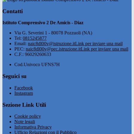
Contatti
Istituto Comprensivo 2 De Amicis - Diaz
Via G. Severini 1 - 80078 Pozzuoli (NA)
Tel:
0815245877
Email:
naic8dl00v@istruzione.it
Link per inviare una mail
PEC:
naic8dl00v@pec.istruzione.it
Link per inviare una mail
C.F.: 96029260633
Cod.Univoco UFNS7H
Seguici su
Facebook
Instagram
Sezione Link Utili
Cookie policy
Note legali
Informativa Privacy
Ufficio Relazioni con il Pubblico