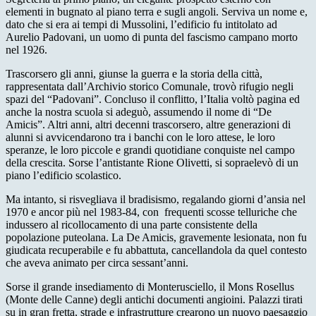
elementi in bugnato al piano terra e sugli angoli. Serviva un nome e,
dato che si era ai tempi di Mussolini, l’edificio fu intitolato ad
Aurelio Padovani, un uomo di punta del fascismo campano morto
nel 1926.
Trascorsero gli anni, giunse la guerra e la storia della città,
rappresentata dall’Archivio storico Comunale, trovò rifugio negli
spazi del “Padovani”. Concluso il conflitto, l’Italia voltò pagina ed
anche la nostra scuola si adeguò, assumendo il nome di “De
Amicis”. Altri anni, altri decenni trascorsero, altre generazioni di
alunni si avvicendarono tra i banchi con le loro attese, le loro
speranze, le loro piccole e grandi quotidiane conquiste nel campo
della crescita. Sorse l’antistante Rione Olivetti, si sopraelevò di un
piano l’edificio scolastico.
Ma intanto, si risvegliava il bradisismo, regalando giorni d’ansia nel
1970 e ancor più nel 1983-84, con frequenti scosse telluriche che
indussero al ricollocamento di una parte consistente della
popolazione puteolana. La De Amicis, gravemente lesionata, non fu
giudicata recuperabile e fu abbattuta, cancellandola da quel contesto
che aveva animato per circa sessant’anni.
Sorse il grande insediamento di Monterusciello, il Mons Rosellus
(Monte delle Canne) degli antichi documenti angioini. Palazzi tirati
su in gran fretta, strade e infrastrutture crearono un nuovo paesaggio