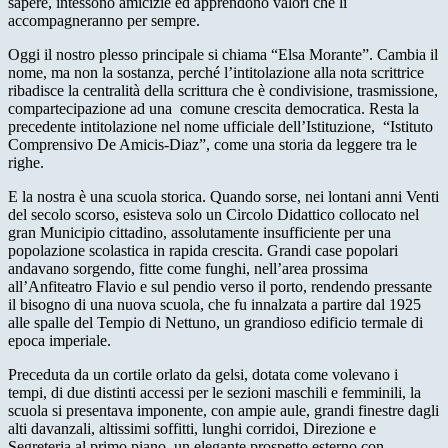
sapere, intessono amicizie ed apprendono valori che li
accompagneranno per sempre.
Oggi il nostro plesso principale si chiama “Elsa Morante”. Cambia il
nome, ma non la sostanza, perché l’intitolazione alla nota scrittrice
ribadisce la centralità della scrittura che è condivisione, trasmissione,
compartecipazione ad una comune crescita democratica. Resta la
precedente intitolazione nel nome ufficiale dell’Istituzione, “Istituto
Comprensivo De Amicis-Diaz”, come una storia da leggere tra le
righe.
E la nostra è una scuola storica. Quando sorse, nei lontani anni Venti
del secolo scorso, esisteva solo un Circolo Didattico collocato nel
gran Municipio cittadino, assolutamente insufficiente per una
popolazione scolastica in rapida crescita. Grandi case popolari
andavano sorgendo, fitte come funghi, nell’area prossima
all’Anfiteatro Flavio e sul pendio verso il porto, rendendo pressante
il bisogno di una nuova scuola, che fu innalzata a partire dal 1925
alle spalle del Tempio di Nettuno, un grandioso edificio termale di
epoca imperiale.
Preceduta da un cortile orlato da gelsi, dotata come volevano i
tempi, di due distinti accessi per le sezioni maschili e femminili, la
scuola si presentava imponente, con ampie aule, grandi finestre dagli
alti davanzali, altissimi soffitti, lunghi corridoi, Direzione e
Segreteria al primo piano, un elegante prospetto esterno con