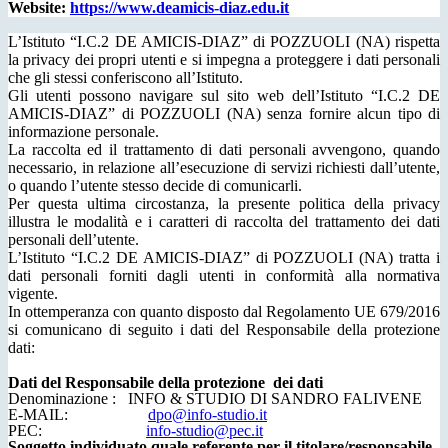
Website:
https://www.deamicis-diaz.edu.it
L’Istituto “I.C.2 DE AMICIS-DIAZ” di POZZUOLI (NA) rispetta
la privacy dei propri utenti e si impegna a proteggere i dati personali
che gli stessi conferiscono all’Istituto.
Gli utenti possono navigare sul sito web dell’Istituto “I.C.2 DE
AMICIS-DIAZ” di POZZUOLI (NA) senza fornire alcun tipo di
informazione personale.
La raccolta ed il trattamento di dati personali avvengono, quando
necessario, in relazione all’esecuzione di servizi richiesti dall’utente,
o quando l’utente stesso decide di comunicarli.
Per questa ultima circostanza, la presente politica della privacy
illustra le modalità e i caratteri di raccolta del trattamento dei dati
personali dell’utente.
L’Istituto “I.C.2 DE AMICIS-DIAZ” di POZZUOLI (NA) tratta i
dati personali forniti dagli utenti in conformità alla normativa
vigente.
In ottemperanza con quanto disposto dal Regolamento UE 679/2016
si comunicano di seguito i dati del Responsabile della protezione
dati:
Dati del Responsabile della protezione dei dati
Denominazione : INFO & STUDIO DI SANDRO FALIVENE
E-MAIL:
dpo@info-studio.it
PEC:
info-studio@pec.it
Soggetto individuato quale referente per il titolare/responsabile