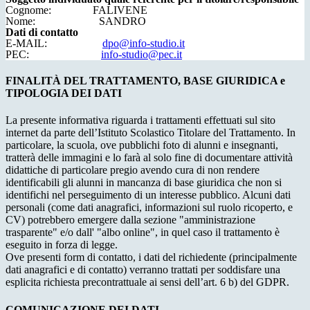
Cognome: FALIVENE
Nome: SANDRO
Dati di contatto
E-MAIL:
dpo@info-studio.it
PEC:
info-studio@pec.it
FINALITÀ DEL TRATTAMENTO, BASE GIURIDICA e
TIPOLOGIA DEI DATI
La presente informativa riguarda i trattamenti effettuati sul sito
internet da parte dell’Istituto Scolastico Titolare del Trattamento. In
particolare, la scuola, ove pubblichi foto di alunni e insegnanti,
tratterà delle immagini e lo farà al solo fine di documentare attività
didattiche di particolare pregio avendo cura di non rendere
identificabili gli alunni in mancanza di base giuridica che non si
identifichi nel perseguimento di un interesse pubblico. Alcuni dati
personali (come dati anagrafici, informazioni sul ruolo ricoperto, e
CV) potrebbero emergere dalla sezione "amministrazione
trasparente" e/o dall' "albo online", in quel caso il trattamento è
eseguito in forza di legge.
Ove presenti form di contatto, i dati del richiedente (principalmente
dati anagrafici e di contatto) verranno trattati per soddisfare una
esplicita richiesta precontrattuale ai sensi dell’art. 6 b) del GDPR.
COMUNICAZIONE DEI DATI