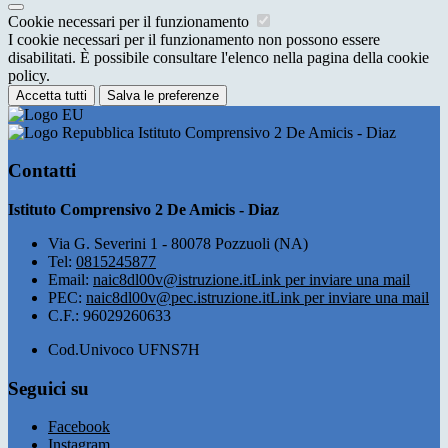
Cookie necessari per il funzionamento
I cookie necessari per il funzionamento non possono essere
disabilitati. È possibile consultare l'elenco nella pagina della cookie
policy.
Accetta tutti
Salva le preferenze
Istituto Comprensivo 2 De Amicis - Diaz
Contatti
Istituto Comprensivo 2 De Amicis - Diaz
Via G. Severini 1 - 80078 Pozzuoli (NA)
Tel:
0815245877
Email:
naic8dl00v@istruzione.it
Link per inviare una mail
PEC:
naic8dl00v@pec.istruzione.it
Link per inviare una mail
C.F.: 96029260633
Cod.Univoco UFNS7H
Seguici su
Facebook
Instagram