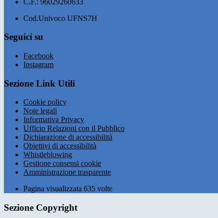
C.F.: 96029260633
Cod.Univoco UFNS7H
Seguici su
Facebook
Instagram
Sezione Link Utili
Cookie policy
Note legali
Informativa Privacy
Ufficio Relazioni con il Pubblico
Dichiarazione di accessibilità
Obiettivi di accessibilità
Whistleblowing
Gestione consensi cookie
Amministrazione trasparente
Pagina visualizzata
635
volte
Sezione Copyright