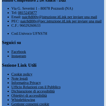
Istituto Comprensivo 2 De Amicis - Diaz
Via G. Severini 1 - 80078 Pozzuoli (NA)
Tel:
0815245877
Email:
naic8dl00v@istruzione.it
Link per inviare una mail
PEC:
naic8dl00v@pec.istruzione.it
Link per inviare una mail
C.F.: 96029260633
Cod.Univoco UFNS7H
Seguici su
Facebook
Instagram
Sezione Link Utili
Cookie policy
Note legali
Informativa Privacy
Ufficio Relazioni con il Pubblico
Dichiarazione di accessibilità
Obiettivi di accessibilità
Whistleblowing
Gestione consensi cookie