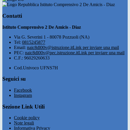
Istituto Comprensivo 2 De Amicis - Diaz
Contatti
Istituto Comprensivo 2 De Amicis - Diaz
Via G. Severini 1 - 80078 Pozzuoli (NA)
Tel:
0815245877
Email:
naic8dl00v@istruzione.it
Link per inviare una mail
PEC:
naic8dl00v@pec.istruzione.it
Link per inviare una mail
C.F.: 96029260633
Cod.Univoco UFNS7H
Seguici su
Facebook
Instagram
Sezione Link Utili
Cookie policy
Note legali
Informativa Privacy