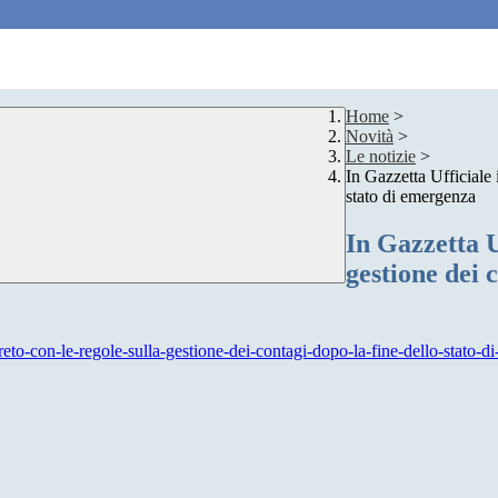
Home
>
Novità
>
Le notizie
>
In Gazzetta Ufficiale 
stato di emergenza
In Gazzetta Uf
gestione dei c
creto-con-le-regole-sulla-gestione-dei-contagi-dopo-la-fine-dello-stato-