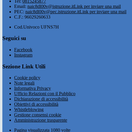
Tel:
0815245877
Email:
naic8dl00v@istruzione.it
Link per inviare una mail
PEC:
naic8dl00v@pec.istruzione.it
Link per inviare una mail
C.F.: 96029260633
Cod.Univoco UFNS7H
Seguici su
Facebook
Instagram
Sezione Link Utili
Cookie policy
Note legali
Informativa Privacy
Ufficio Relazioni con il Pubblico
Dichiarazione di accessibilità
Obiettivi di accessibilità
Whistleblowing
Gestione consensi cookie
Amministrazione trasparente
Pagina visualizzata
1080
volte