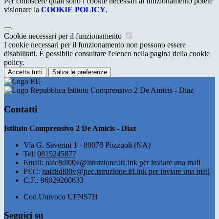
Per conoscere quali sono i cookie necessari al funzionamento potete
visionare la
COOKIE POLICY
.
Cookie necessari per il funzionamento
I cookie necessari per il funzionamento non possono essere
disabilitati. È possibile consultare l'elenco nella pagina della cookie
policy.
Accetta tutti
Salva le preferenze
Istituto Comprensivo 2 De Amicis - Diaz
Contatti
Istituto Comprensivo 2 De Amicis - Diaz
Via G. Severini 1 - 80078 Pozzuoli (NA)
Tel:
0815245877
Email:
naic8dl00v@istruzione.it
Link per inviare una mail
PEC:
naic8dl00v@pec.istruzione.it
Link per inviare una mail
C.F.: 96029260633
Cod.Univoco UFNS7H
Seguici su