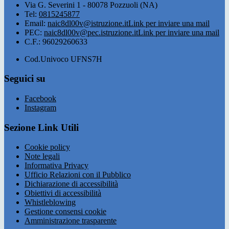
Via G. Severini 1 - 80078 Pozzuoli (NA)
Tel:
0815245877
Email:
naic8dl00v@istruzione.it
Link per inviare una mail
PEC:
naic8dl00v@pec.istruzione.it
Link per inviare una mail
C.F.: 96029260633
Cod.Univoco UFNS7H
Seguici su
Facebook
Instagram
Sezione Link Utili
Cookie policy
Note legali
Informativa Privacy
Ufficio Relazioni con il Pubblico
Dichiarazione di accessibilità
Obiettivi di accessibilità
Whistleblowing
Gestione consensi cookie
Amministrazione trasparente