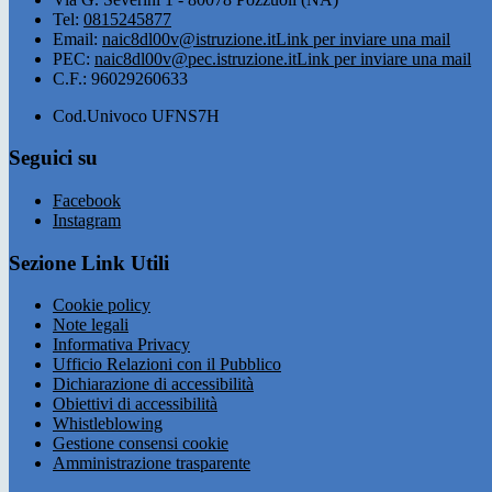
Tel:
0815245877
Email:
naic8dl00v@istruzione.it
Link per inviare una mail
PEC:
naic8dl00v@pec.istruzione.it
Link per inviare una mail
C.F.: 96029260633
Cod.Univoco UFNS7H
Seguici su
Facebook
Instagram
Sezione Link Utili
Cookie policy
Note legali
Informativa Privacy
Ufficio Relazioni con il Pubblico
Dichiarazione di accessibilità
Obiettivi di accessibilità
Whistleblowing
Gestione consensi cookie
Amministrazione trasparente