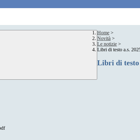
Home
>
Novità
>
Le notizie
>
Libri di testo a.s. 20
Libri di testo
df