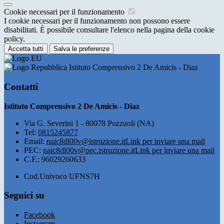
Cookie necessari per il funzionamento
I cookie necessari per il funzionamento non possono essere
disabilitati. È possibile consultare l'elenco nella pagina della cookie
policy.
Accetta tutti
Salva le preferenze
Istituto Comprensivo 2 De Amicis - Diaz
Contatti
Istituto Comprensivo 2 De Amicis - Diaz
Via G. Severini 1 - 80078 Pozzuoli (NA)
Tel:
0815245877
Email:
naic8dl00v@istruzione.it
Link per inviare una mail
PEC:
naic8dl00v@pec.istruzione.it
Link per inviare una mail
C.F.: 96029260633
Cod.Univoco UFNS7H
Seguici su
Facebook
Instagram