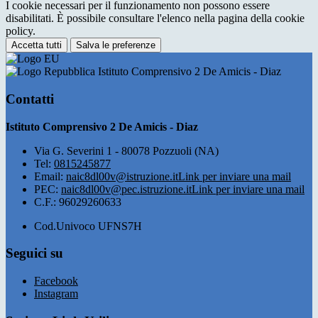
I cookie necessari per il funzionamento non possono essere
disabilitati. È possibile consultare l'elenco nella pagina della cookie
policy.
Accetta tutti
Salva le preferenze
Istituto Comprensivo 2 De Amicis - Diaz
Contatti
Istituto Comprensivo 2 De Amicis - Diaz
Via G. Severini 1 - 80078 Pozzuoli (NA)
Tel:
0815245877
Email:
naic8dl00v@istruzione.it
Link per inviare una mail
PEC:
naic8dl00v@pec.istruzione.it
Link per inviare una mail
C.F.: 96029260633
Cod.Univoco UFNS7H
Seguici su
Facebook
Instagram