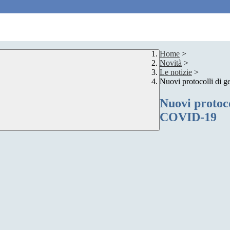
Home
>
Novità
>
Le notizie
>
Nuovi protocolli di g
Nuovi protocol
COVID-19