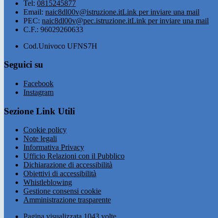
Tel:
0815245877
Email:
naic8dl00v@istruzione.it
Link per inviare una mail
PEC:
naic8dl00v@pec.istruzione.it
Link per inviare una mail
C.F.: 96029260633
Cod.Univoco UFNS7H
Seguici su
Facebook
Instagram
Sezione Link Utili
Cookie policy
Note legali
Informativa Privacy
Ufficio Relazioni con il Pubblico
Dichiarazione di accessibilità
Obiettivi di accessibilità
Whistleblowing
Gestione consensi cookie
Amministrazione trasparente
Pagina visualizzata
1043
volte