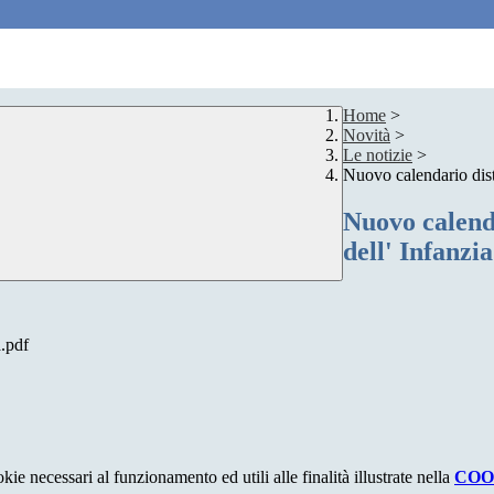
Home
>
Novità
>
Le notizie
>
Nuovo calendario dist
Nuovo calenda
dell' Infanzia
a.pdf
kie necessari al funzionamento ed utili alle finalità illustrate nella
COO