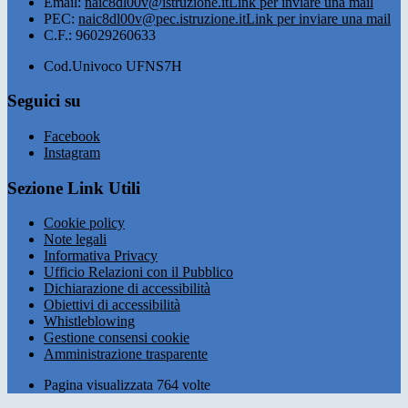
Email:
naic8dl00v@istruzione.it
Link per inviare una mail
PEC:
naic8dl00v@pec.istruzione.it
Link per inviare una mail
C.F.: 96029260633
Cod.Univoco UFNS7H
Seguici su
Facebook
Instagram
Sezione Link Utili
Cookie policy
Note legali
Informativa Privacy
Ufficio Relazioni con il Pubblico
Dichiarazione di accessibilità
Obiettivi di accessibilità
Whistleblowing
Gestione consensi cookie
Amministrazione trasparente
Pagina visualizzata
764
volte