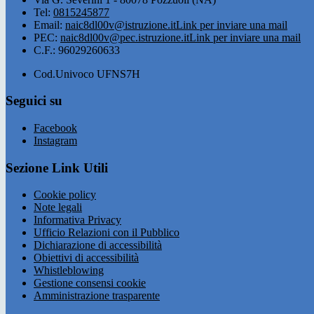
Tel:
0815245877
Email:
naic8dl00v@istruzione.it
Link per inviare una mail
PEC:
naic8dl00v@pec.istruzione.it
Link per inviare una mail
C.F.: 96029260633
Cod.Univoco UFNS7H
Seguici su
Facebook
Instagram
Sezione Link Utili
Cookie policy
Note legali
Informativa Privacy
Ufficio Relazioni con il Pubblico
Dichiarazione di accessibilità
Obiettivi di accessibilità
Whistleblowing
Gestione consensi cookie
Amministrazione trasparente