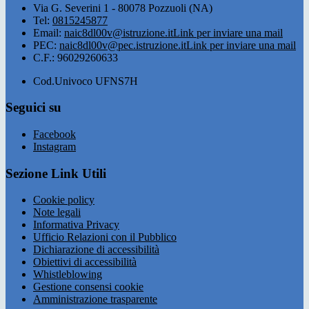
Via G. Severini 1 - 80078 Pozzuoli (NA)
Tel:
0815245877
Email:
naic8dl00v@istruzione.it
Link per inviare una mail
PEC:
naic8dl00v@pec.istruzione.it
Link per inviare una mail
C.F.: 96029260633
Cod.Univoco UFNS7H
Seguici su
Facebook
Instagram
Sezione Link Utili
Cookie policy
Note legali
Informativa Privacy
Ufficio Relazioni con il Pubblico
Dichiarazione di accessibilità
Obiettivi di accessibilità
Whistleblowing
Gestione consensi cookie
Amministrazione trasparente