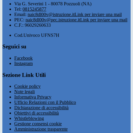
Via G. Severini 1 - 80078 Pozzuoli (NA)
Tel:
0815245877
Email:
naic8dl00v@istruzione.it
Link per inviare una mail
PEC:
naic8dl00v@pec.istruzione.it
Link per inviare una mail
C.F.: 96029260633
Cod.Univoco UFNS7H
Seguici su
Facebook
Instagram
Sezione Link Utili
Cookie policy
Note legali
Informativa Privacy
Ufficio Relazioni con il Pubblico
Dichiarazione di accessibilità
Obiettivi di accessibilità
Whistleblowing
Gestione consensi cookie
Amministrazione trasparente