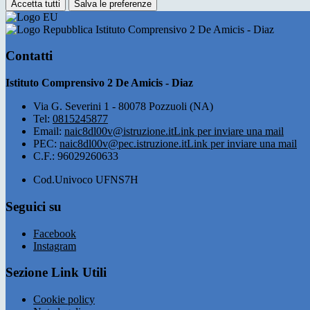
Accetta tutti
Salva le preferenze
Istituto Comprensivo 2 De Amicis - Diaz
Contatti
Istituto Comprensivo 2 De Amicis - Diaz
Via G. Severini 1 - 80078 Pozzuoli (NA)
Tel:
0815245877
Email:
naic8dl00v@istruzione.it
Link per inviare una mail
PEC:
naic8dl00v@pec.istruzione.it
Link per inviare una mail
C.F.: 96029260633
Cod.Univoco UFNS7H
Seguici su
Facebook
Instagram
Sezione Link Utili
Cookie policy