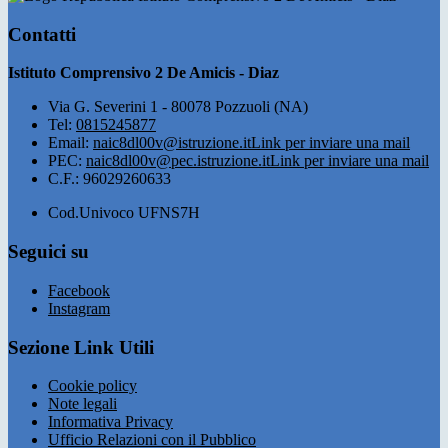
Contatti
Istituto Comprensivo 2 De Amicis - Diaz
Via G. Severini 1 - 80078 Pozzuoli (NA)
Tel:
0815245877
Email:
naic8dl00v@istruzione.it
Link per inviare una mail
PEC:
naic8dl00v@pec.istruzione.it
Link per inviare una mail
C.F.: 96029260633
Cod.Univoco UFNS7H
Seguici su
Facebook
Instagram
Sezione Link Utili
Cookie policy
Note legali
Informativa Privacy
Ufficio Relazioni con il Pubblico