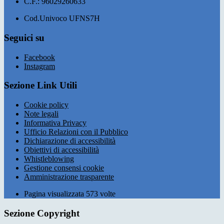
C.F.: 96029260633
Cod.Univoco UFNS7H
Seguici su
Facebook
Instagram
Sezione Link Utili
Cookie policy
Note legali
Informativa Privacy
Ufficio Relazioni con il Pubblico
Dichiarazione di accessibilità
Obiettivi di accessibilità
Whistleblowing
Gestione consensi cookie
Amministrazione trasparente
Pagina visualizzata
573
volte
Sezione Copyright