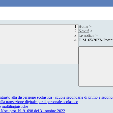
Home
>
Novità
>
Le notizie
>
D.M. 65/2023- Potenz
ntrasto alla dispersione scolastica - scuole secondarie di primo e 
la transazione digitale per il personale scolastico
multilinguistiche
 Nota prot. N. 91698 del 31 ottobre 2022