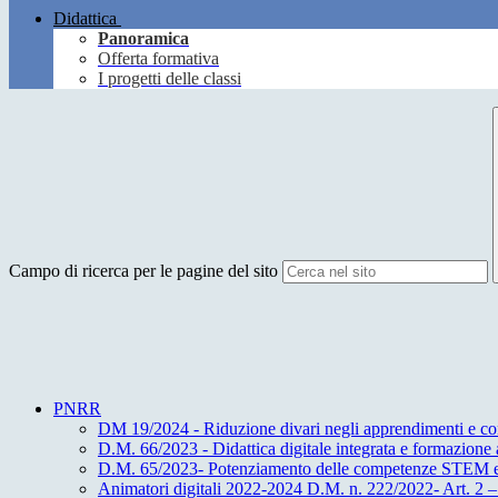
Didattica
Panoramica
Offerta formativa
I progetti delle classi
Campo di ricerca per le pagine del sito
PNRR
DM 19/2024 - Riduzione divari negli apprendimenti e co
D.M. 66/2023 - Didattica digitale integrata e formazione al
D.M. 65/2023- Potenziamento delle competenze STEM e 
Animatori digitali 2022-2024 D.M. n. 222/2022- Art. 2 –