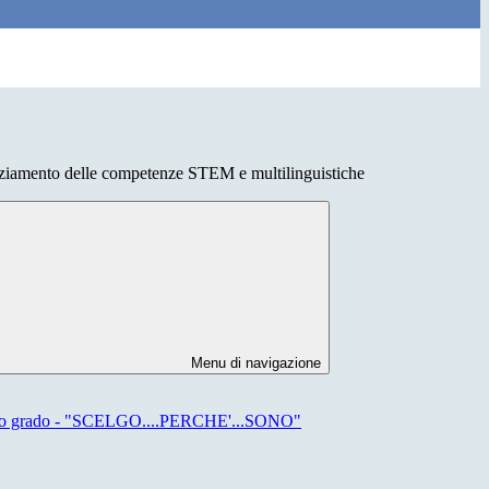
iamento delle competenze STEM e multilinguistiche
Menu di navigazione
secondo grado - "SCELGO....PERCHE'...SONO"