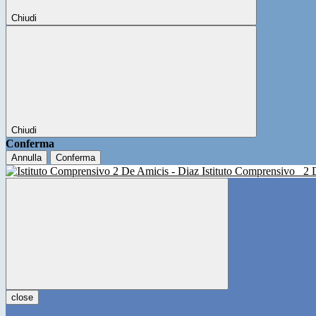
Chiudi
Chiudi
Conferma
Annulla
Conferma
Istituto Comprensivo
2 
close