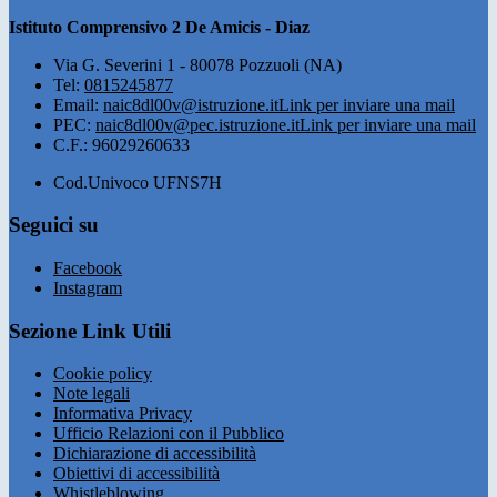
Istituto Comprensivo 2 De Amicis - Diaz
Via G. Severini 1 - 80078 Pozzuoli (NA)
Tel:
0815245877
Email:
naic8dl00v@istruzione.it
Link per inviare una mail
PEC:
naic8dl00v@pec.istruzione.it
Link per inviare una mail
C.F.: 96029260633
Cod.Univoco UFNS7H
Seguici su
Facebook
Instagram
Sezione Link Utili
Cookie policy
Note legali
Informativa Privacy
Ufficio Relazioni con il Pubblico
Dichiarazione di accessibilità
Obiettivi di accessibilità
Whistleblowing