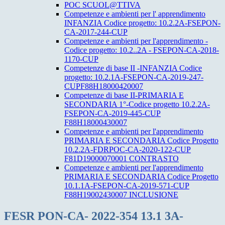
POC SCUOL@TTIVA
Competenze e ambienti per l' apprendimento
INFANZIA Codice progetto: 10.2.2A-FSEPON-
CA-2017-244-CUP
Competenze e ambienti per l'apprendimento -
Codice progetto: 10.2..2A - FSEPON-CA-2018-
1170-CUP
Competenze di base II -INFANZIA Codice
progetto: 10.2.1A-FSEPON-CA-2019-247-
CUPF88H18000420007
Competenze di base II-PRIMARIA E
SECONDARIA 1°-Codice progetto 10.2.2A-
FSEPON-CA-2019-445-CUP
F88H18000430007
Competenze e ambienti per l'apprendimento
PRIMARIA E SECONDARIA Codice Progetto
10.2.2A-FDRPOC-CA-2020-122-CUP
F81D19000070001 CONTRASTO
Competenze e ambienti per l'apprendimento
PRIMARIA E SECONDARIA Codice Progetto
10.1.1A-FSEPON-CA-2019-571-CUP
F88H19002430007 INCLUSIONE
FESR PON-CA- 2022-354 13.1 3A-