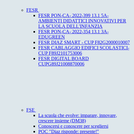
FESR
FESR PON-CA- 2022-399 13.1 5A-
AMBIENTI DIDATTICI INNOVATIVI PER
LA SCUOLA DELL'INFANZIA
FESR PON-CA- 2022-354 13.1 3A-
EDUGREEN
FESR DIAZ SMART - CUP F82G2000010007
FESR CABLAGGIO EDIFICI SCOLASTICI-
CUP F89J2101753006
FESR DIGITAL BOARD
CUPG89J21008870006
FSE
La scuola che evolve: imparare, innovare,
crescere insieme (DM38)
Conoscersi e conoscere per scegliersi
POC "Diaz risponde: presente!"