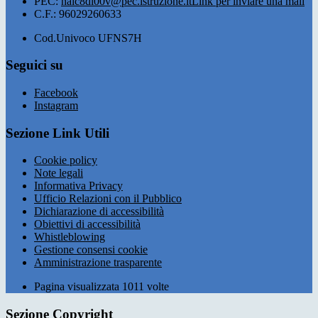
PEC:
naic8dl00v@pec.istruzione.it
Link per inviare una mail
C.F.: 96029260633
Cod.Univoco UFNS7H
Seguici su
Facebook
Instagram
Sezione Link Utili
Cookie policy
Note legali
Informativa Privacy
Ufficio Relazioni con il Pubblico
Dichiarazione di accessibilità
Obiettivi di accessibilità
Whistleblowing
Gestione consensi cookie
Amministrazione trasparente
Pagina visualizzata
1011
volte
Sezione Copyright