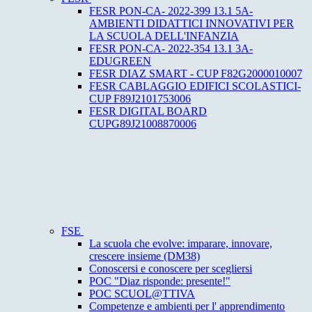
FESR PON-CA- 2022-399 13.1 5A-
AMBIENTI DIDATTICI INNOVATIVI PER
LA SCUOLA DELL'INFANZIA
FESR PON-CA- 2022-354 13.1 3A-
EDUGREEN
FESR DIAZ SMART - CUP F82G2000010007
FESR CABLAGGIO EDIFICI SCOLASTICI-
CUP F89J2101753006
FESR DIGITAL BOARD
CUPG89J21008870006
FSE
La scuola che evolve: imparare, innovare,
crescere insieme (DM38)
Conoscersi e conoscere per scegliersi
POC "Diaz risponde: presente!"
POC SCUOL@TTIVA
Competenze e ambienti per l' apprendimento