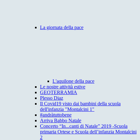
La giornata della pace
L'aquilone della pace
Le nostre attività estive
GEOTERRAMIA
Plesso Diaz
Il Covid19 visto dai bambini della scuola
dell'infanzia "Montalcini 1"
#andràtuttobene
Arriva Babbo Natale
Concerto “In...canti di Natale” 2019 -Scuola
primaria Ortese e Scuola dell’infanzia Montalcini
2