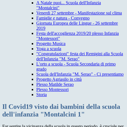
A Natale puoi... Scuola dell'Infanzia
"Montalcini"
Venerdi 27 settembre - Manifestazione sul clima
Famiglie e natura - Convegno
Giornata Europea delle Lingue - 26 settembre
2019
Festa dell'accoglienza 2019/20 plesso Infanzia
"Montessori"
Progetto Musica
Yoga a scuola
"Congratulazioni" festa dei Remigini alla Scuola
dell'Infanzia "M. Serao"
L'orto a scuola - Scuola Secondaria di primo
grado
Scuola dell'Infanzia "M. Serao" - Ci presentiamo
Progetto Agriasilo in città
Plesso Matilde Serao
Plesso Montessori
Storia
Il Covid19 visto dai bambini della scuola
dell'infanzia "Montalcini 1"
Far sentire la vicinanza della scuola in questo periodo, è cruciale per