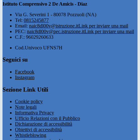
Istituto Comprensivo 2 De Amicis - Diaz
Via G. Severini 1 - 80078 Pozzuoli (NA)
Tel:
0815245877
Email:
naic8dl00v@istruzione.it
Link per inviare una mail
PEC:
naic8dl00v@pec.istruzione.it
Link per inviare una mail
C.F.: 96029260633
Cod.Univoco UFNS7H
Seguici su
Facebook
Instagram
Sezione Link Utili
Cookie policy
Note legali
Informativa Privacy
Ufficio Relazioni con il Pubblico
Dichiarazione di accessibilità
Obiettivi di accessibilità
Whistleblowing