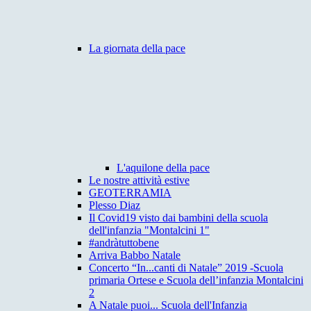
La giornata della pace
L'aquilone della pace
Le nostre attività estive
GEOTERRAMIA
Plesso Diaz
Il Covid19 visto dai bambini della scuola
dell'infanzia "Montalcini 1"
#andràtuttobene
Arriva Babbo Natale
Concerto “In...canti di Natale” 2019 -Scuola
primaria Ortese e Scuola dell’infanzia Montalcini
2
A Natale puoi... Scuola dell'Infanzia