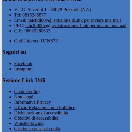
Via G. Severini 1 - 80078 Pozzuoli (NA)
Tel:
0815245877
Email:
naic8dl00v@istruzione.it
Link per inviare una mail
PEC:
naic8dl00v@pec.istruzione.it
Link per inviare una mail
C.F.: 96029260633
Cod.Univoco UFNS7H
Seguici su
Facebook
Instagram
Sezione Link Utili
Cookie policy
Note legali
Informativa Privacy
Ufficio Relazioni con il Pubblico
Dichiarazione di accessibilità
Obiettivi di accessibilità
Whistleblowing
Gestione consensi cookie