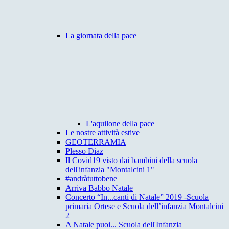
La giornata della pace
L'aquilone della pace
Le nostre attività estive
GEOTERRAMIA
Plesso Diaz
Il Covid19 visto dai bambini della scuola
dell'infanzia "Montalcini 1"
#andràtuttobene
Arriva Babbo Natale
Concerto “In...canti di Natale” 2019 -Scuola
primaria Ortese e Scuola dell’infanzia Montalcini
2
A Natale puoi... Scuola dell'Infanzia