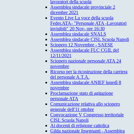
lavoratori della scuola
Assemblea sindacale provinciale 2
dicembre 2021
Evento Live La voce della scuola
Feder.ATA- "Personale ATA -Lavoratori
invisibili" 20 Nov- ore 16:30
Assemblea sindacale SNALS
Assemblea sindacale CISL Scuola Napoli
Sciopero 12 Novembre - SAESE
Assemblea sindacale FLC CGIL del
12/11/2021
Sciopero nazionale personale ATA 24
novembre
Ricorso per la ricostruzione della carriera
del personale A.T.A.
Assemblea sindacale ANIEF lunedì 8
novembre
Proclamazione stato di agitazione
personale ATA
Comunicazione relativa allo sciopero
generale dell'11 ottobre
Convocazione V Congresso territoriale
CISL Scuola Napoli
Ai docenti di religione cattolica
Gilda nazionale Insegnanti - Assemblea