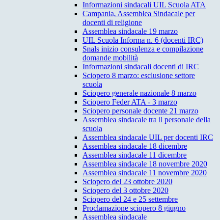
Informazioni sindacali UIL Scuola ATA
Campania, Assemblea Sindacale per
docenti di religione
Assemblea sindacale 19 marzo
UIL Scuola Informa n. 6 (docenti IRC)
Snals inizio consulenza e compilazione
domande mobilità
Informazioni sindacali docenti di IRC
Sciopero 8 marzo: esclusione settore
scuola
Sciopero generale nazionale 8 marzo
Sciopero Feder ATA - 3 marzo
Sciopero personale docente 21 marzo
Assemblea sindacale tra il personale della
scuola
Assemblea sindacale UIL per docenti IRC
Assemblea sindacale 18 dicembre
Assemblea sindacale 11 dicembre
Assemblea sindacale 18 novembre 2020
Assemblea sindacale 11 novembre 2020
Sciopero del 23 ottobre 2020
Sciopero del 3 ottobre 2020
Sciopero del 24 e 25 settembre
Proclamazione sciopero 8 giugno
Assemblea sindacale