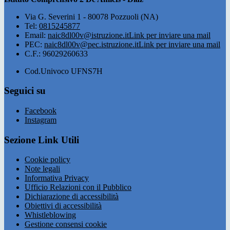
Via G. Severini 1 - 80078 Pozzuoli (NA)
Tel:
0815245877
Email:
naic8dl00v@istruzione.it
Link per inviare una mail
PEC:
naic8dl00v@pec.istruzione.it
Link per inviare una mail
C.F.: 96029260633
Cod.Univoco UFNS7H
Seguici su
Facebook
Instagram
Sezione Link Utili
Cookie policy
Note legali
Informativa Privacy
Ufficio Relazioni con il Pubblico
Dichiarazione di accessibilità
Obiettivi di accessibilità
Whistleblowing
Gestione consensi cookie