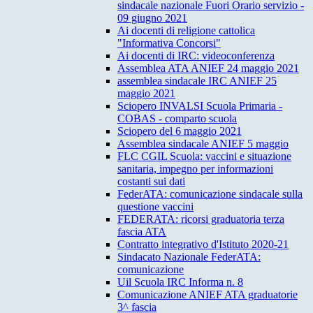
sindacale nazionale Fuori Orario servizio -
09 giugno 2021
Ai docenti di religione cattolica
"Informativa Concorsi"
Ai docenti di IRC: videoconferenza
Assemblea ATA ANIEF 24 maggio 2021
assemblea sindacale IRC ANIEF 25
maggio 2021
Sciopero INVALSI Scuola Primaria -
COBAS - comparto scuola
Sciopero del 6 maggio 2021
Assemblea sindacale ANIEF 5 maggio
FLC CGIL Scuola: vaccini e situazione
sanitaria, impegno per informazioni
costanti sui dati
FederATA: comunicazione sindacale sulla
questione vaccini
FEDERATA: ricorsi graduatoria terza
fascia ATA
Contratto integrativo d'Istituto 2020-21
Sindacato Nazionale FederATA:
comunicazione
Uil Scuola IRC Informa n. 8
Comunicazione ANIEF ATA graduatorie
3^ fascia