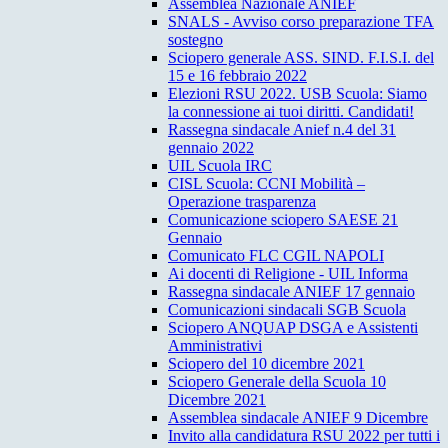
Assemblea Nazionale ANIEF
SNALS - Avviso corso preparazione TFA
sostegno
Sciopero generale ASS. SIND. F.I.S.I. del
15 e 16 febbraio 2022
Elezioni RSU 2022. USB Scuola: Siamo
la connessione ai tuoi diritti. Candidati!
Rassegna sindacale Anief n.4 del 31
gennaio 2022
UIL Scuola IRC
CISL Scuola: CCNI Mobilità –
Operazione trasparenza
Comunicazione sciopero SAESE 21
Gennaio
Comunicato FLC CGIL NAPOLI
Ai docenti di Religione - UIL Informa
Rassegna sindacale ANIEF 17 gennaio
Comunicazioni sindacali SGB Scuola
Sciopero ANQUAP DSGA e Assistenti
Amministrativi
Sciopero del 10 dicembre 2021
Sciopero Generale della Scuola 10
Dicembre 2021
Assemblea sindacale ANIEF 9 Dicembre
Invito alla candidatura RSU 2022 per tutti i