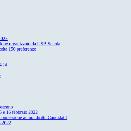
 2023
azione organizzato da USB Scuola
elta 150 preferenze
3-24
e
ostegno
5 e 16 febbraio 2022
nessione ai tuoi diritti. Candidati!
o 2022