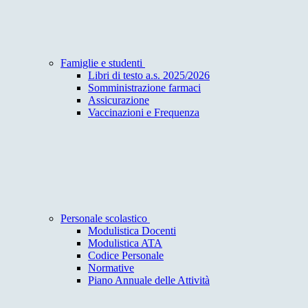
Famiglie e studenti
Libri di testo a.s. 2025/2026
Somministrazione farmaci
Assicurazione
Vaccinazioni e Frequenza
Personale scolastico
Modulistica Docenti
Modulistica ATA
Codice Personale
Normative
Piano Annuale delle Attività