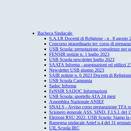
Bacheca Sindacale
S.A.I.R Docenti di Religione - n . 8 agosto
Concorso straordinario ter: corso di prepar
USB Scuola: prenotazione consulenze per sc
FENSIR notizie n. 1 luglio 2023
USB Scuola newsletter luglio 2023
SAATA Informa - assegnazioni ed utilizzi 2
Newsletter USB giugno 2023
SAIR notizie n. 6 2023 Docenti di Religion
USB Scuola Campania
Sadoc Informa
FeNSIR SADOC Informazioni
USB Scuola: sportello ATA 24 mesi
Assemblea Nazionale ANIEF
SNALS - Avviso corso preparazione TFA s
Sciopero generale ASS. SIND. F.I.S.I. del 1
Elezioni RSU 2022. USB Scuola: Siamo la con
Rassegna sindacale Anief n.4 del 31 gennai
UIL Scuola IRC