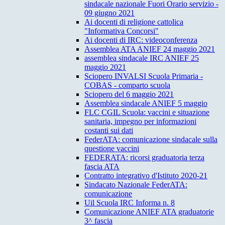
sindacale nazionale Fuori Orario servizio -
09 giugno 2021
Ai docenti di religione cattolica
"Informativa Concorsi"
Ai docenti di IRC: videoconferenza
Assemblea ATA ANIEF 24 maggio 2021
assemblea sindacale IRC ANIEF 25
maggio 2021
Sciopero INVALSI Scuola Primaria -
COBAS - comparto scuola
Sciopero del 6 maggio 2021
Assemblea sindacale ANIEF 5 maggio
FLC CGIL Scuola: vaccini e situazione
sanitaria, impegno per informazioni
costanti sui dati
FederATA: comunicazione sindacale sulla
questione vaccini
FEDERATA: ricorsi graduatoria terza
fascia ATA
Contratto integrativo d'Istituto 2020-21
Sindacato Nazionale FederATA:
comunicazione
Uil Scuola IRC Informa n. 8
Comunicazione ANIEF ATA graduatorie
3^ fascia