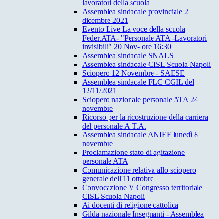
lavoratori della scuola
Assemblea sindacale provinciale 2
dicembre 2021
Evento Live La voce della scuola
Feder.ATA- "Personale ATA -Lavoratori
invisibili" 20 Nov- ore 16:30
Assemblea sindacale SNALS
Assemblea sindacale CISL Scuola Napoli
Sciopero 12 Novembre - SAESE
Assemblea sindacale FLC CGIL del
12/11/2021
Sciopero nazionale personale ATA 24
novembre
Ricorso per la ricostruzione della carriera
del personale A.T.A.
Assemblea sindacale ANIEF lunedì 8
novembre
Proclamazione stato di agitazione
personale ATA
Comunicazione relativa allo sciopero
generale dell'11 ottobre
Convocazione V Congresso territoriale
CISL Scuola Napoli
Ai docenti di religione cattolica
Gilda nazionale Insegnanti - Assemblea