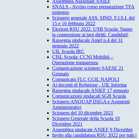
Assemblea Nazionale ANIEF
SNALS - Avviso corso preparazione TFA
sostegno
Sciopero generale ASS. SIND. F.I.S.I. del
15 e 16 febbraio 2022
Elezioni RSU 2022. USB Scuola: Siamo
la connessione ai tuoi diritti. Candidati!
Rassegna sindacale Anief n.4 del 31
gennaio 2022
UIL Scuola IRC
CISL Scuola: CCNI Mobilità –
Operazione trasparenza
Comunicazione sciopero SAESE 21
Gennaio
Comunicato FLC CGIL NAPOLI
Ai docenti di Religione - UIL Informa
Rassegna sindacale ANIEF 17 gennaio
Comunicazioni sindacali SGB Scuola
Sciopero ANQUAP DSGA e Assistenti
Amministrativi
Sciopero del 10 dicembre 2021
Sciopero Generale della Scuola 10
Dicembre 2021
Assemblea sindacale ANIEF 9 Dicembre
Invito alla candidatura RSU 2022 per tutti i