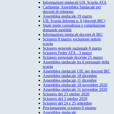
Informazioni sindacali UIL Scuola ATA
Campania, Assemblea Sindacale per
docenti di religione
Assemblea sindacale 19 marzo
UIL Scuola Informa n. 6 (docenti IRC)
Snals inizio consulenza e compilazione
domande mobilità
Informazioni sindacali docenti di IRC
Sciopero 8 marzo: esclusione settore
scuola
Sciopero generale nazionale 8 marzo
Sciopero Feder ATA - 3 marzo
Sciopero personale docente 21 marzo
Assemblea sindacale tra il personale della
scuola
Assemblea sindacale UIL per docenti IRC
Assemblea sindacale 18 dicembre
Assemblea sindacale 11 dicembre
Assemblea sindacale 18 novembre 2020
Assemblea sindacale 11 novembre 2020
Sciopero del 23 ottobre 2020
Sciopero del 3 ottobre 2020
Sciopero del 24 e 25 settembre
Proclamazione sciopero 8 giugno
Assemblea sindacale