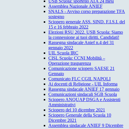
USB Scuola: sportello ATA 24 mesi
Assemblea Nazionale ANIEF
SNALS - Avviso corso preparazione TFA
sostegno
Sciopero generale ASS. SIND. F.I.S.I. del
15 e 16 febbraio 2022
Elezioni RSU 2022. USB Scuola: Siamo
la connessione ai tuoi diritti. Candidati!
Rassegna sindacale Anief n.4 del 31
gennaio 2022
UIL Scuola IRC
CISL Scuola: CCNI Mobilità –
Operazione trasparenza
Comunicazione sciopero SAESE 21
Gennaio
Comunicato FLC CGIL NAPOLI
Ai docenti di Religione - UIL Informa
Rassegna sindacale ANIEF 17 gennaio
Comunicazioni sindacali SGB Scuola
Sciopero ANQUAP DSGA e Assistenti
Amministrativi
Sciopero del 10 dicembre 2021
Sciopero Generale della Scuola 10
Dicembre 2021
Assemblea sindacale ANIEF 9 Dicembre