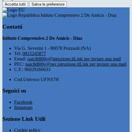
Accetta tutti
Salva le preferenze
Istituto Comprensivo 2 De Amicis - Diaz
Contatti
Istituto Comprensivo 2 De Amicis - Diaz
Via G. Severini 1 - 80078 Pozzuoli (NA)
Tel:
0815245877
Email:
naic8dl00v@istruzione.it
Link per inviare una mail
PEC:
naic8dl00v@pec.istruzione.it
Link per inviare una mail
C.F.: 96029260633
Cod.Univoco UFNS7H
Seguici su
Facebook
Instagram
Sezione Link Utili
Cookie policy