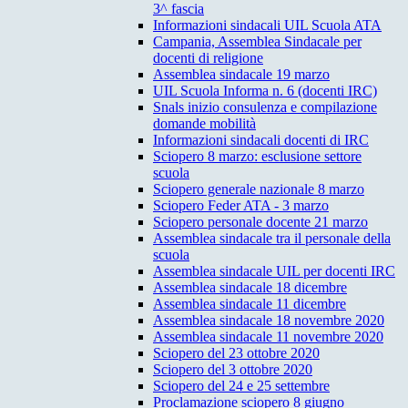
3^ fascia
Informazioni sindacali UIL Scuola ATA
Campania, Assemblea Sindacale per
docenti di religione
Assemblea sindacale 19 marzo
UIL Scuola Informa n. 6 (docenti IRC)
Snals inizio consulenza e compilazione
domande mobilità
Informazioni sindacali docenti di IRC
Sciopero 8 marzo: esclusione settore
scuola
Sciopero generale nazionale 8 marzo
Sciopero Feder ATA - 3 marzo
Sciopero personale docente 21 marzo
Assemblea sindacale tra il personale della
scuola
Assemblea sindacale UIL per docenti IRC
Assemblea sindacale 18 dicembre
Assemblea sindacale 11 dicembre
Assemblea sindacale 18 novembre 2020
Assemblea sindacale 11 novembre 2020
Sciopero del 23 ottobre 2020
Sciopero del 3 ottobre 2020
Sciopero del 24 e 25 settembre
Proclamazione sciopero 8 giugno