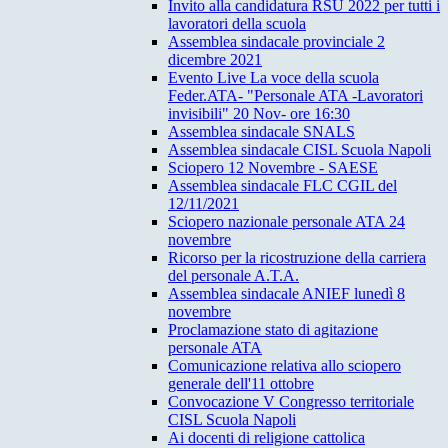
Invito alla candidatura RSU 2022 per tutti i
lavoratori della scuola
Assemblea sindacale provinciale 2
dicembre 2021
Evento Live La voce della scuola
Feder.ATA- "Personale ATA -Lavoratori
invisibili" 20 Nov- ore 16:30
Assemblea sindacale SNALS
Assemblea sindacale CISL Scuola Napoli
Sciopero 12 Novembre - SAESE
Assemblea sindacale FLC CGIL del
12/11/2021
Sciopero nazionale personale ATA 24
novembre
Ricorso per la ricostruzione della carriera
del personale A.T.A.
Assemblea sindacale ANIEF lunedì 8
novembre
Proclamazione stato di agitazione
personale ATA
Comunicazione relativa allo sciopero
generale dell'11 ottobre
Convocazione V Congresso territoriale
CISL Scuola Napoli
Ai docenti di religione cattolica