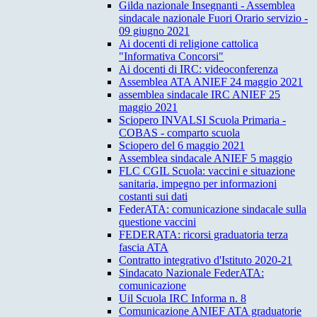
Gilda nazionale Insegnanti - Assemblea
sindacale nazionale Fuori Orario servizio -
09 giugno 2021
Ai docenti di religione cattolica
"Informativa Concorsi"
Ai docenti di IRC: videoconferenza
Assemblea ATA ANIEF 24 maggio 2021
assemblea sindacale IRC ANIEF 25
maggio 2021
Sciopero INVALSI Scuola Primaria -
COBAS - comparto scuola
Sciopero del 6 maggio 2021
Assemblea sindacale ANIEF 5 maggio
FLC CGIL Scuola: vaccini e situazione
sanitaria, impegno per informazioni
costanti sui dati
FederATA: comunicazione sindacale sulla
questione vaccini
FEDERATA: ricorsi graduatoria terza
fascia ATA
Contratto integrativo d'Istituto 2020-21
Sindacato Nazionale FederATA:
comunicazione
Uil Scuola IRC Informa n. 8
Comunicazione ANIEF ATA graduatorie