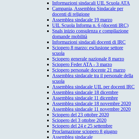
Informazioni sindacali UIL Scuola ATA
Campania, Assemblea Sindacale per
docenti di religione
Assemblea sindacale 19 marzo
UIL Scuola Informa n. 6 (docenti IRC)
Snals inizio consulenza e compilazione
domande mobilità
Informazioni sindacali docenti di IRC
Sciopero 8 marzo: esclusione settore
scuola
Sciopero generale nazionale 8 marzo
Sciopero Feder ATA - 3 marzo
Sciopero personale docente 21 marzo
Assemblea sindacale tra il personale della
scuola
Assemblea sindacale UIL per docenti IRC
Assemblea sindacale 18 dicembre
Assemblea sindacale 11 dicembre
Assemblea sindacale 18 novembre 2020
Assemblea sindacale 11 novembre 2020
Sciopero del 23 ottobre 2020
Sciopero del 3 ottobre 2020
Sciopero del 24 e 25 settembre
Proclamazione sciopero 8 giugno
Assemblea sindacale