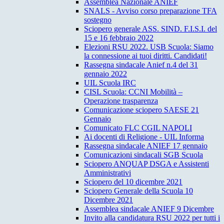
Assemblea Nazionale ANIEF
SNALS - Avviso corso preparazione TFA
sostegno
Sciopero generale ASS. SIND. F.I.S.I. del
15 e 16 febbraio 2022
Elezioni RSU 2022. USB Scuola: Siamo
la connessione ai tuoi diritti. Candidati!
Rassegna sindacale Anief n.4 del 31
gennaio 2022
UIL Scuola IRC
CISL Scuola: CCNI Mobilità –
Operazione trasparenza
Comunicazione sciopero SAESE 21
Gennaio
Comunicato FLC CGIL NAPOLI
Ai docenti di Religione - UIL Informa
Rassegna sindacale ANIEF 17 gennaio
Comunicazioni sindacali SGB Scuola
Sciopero ANQUAP DSGA e Assistenti
Amministrativi
Sciopero del 10 dicembre 2021
Sciopero Generale della Scuola 10
Dicembre 2021
Assemblea sindacale ANIEF 9 Dicembre
Invito alla candidatura RSU 2022 per tutti i