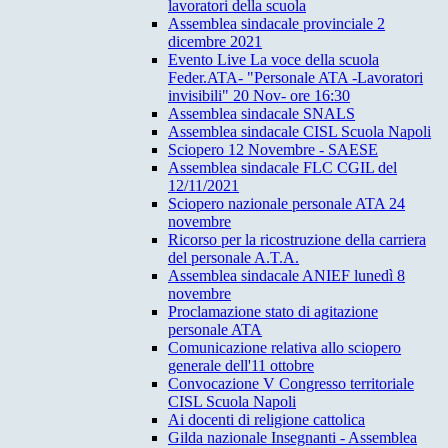
lavoratori della scuola
Assemblea sindacale provinciale 2
dicembre 2021
Evento Live La voce della scuola
Feder.ATA- "Personale ATA -Lavoratori
invisibili" 20 Nov- ore 16:30
Assemblea sindacale SNALS
Assemblea sindacale CISL Scuola Napoli
Sciopero 12 Novembre - SAESE
Assemblea sindacale FLC CGIL del
12/11/2021
Sciopero nazionale personale ATA 24
novembre
Ricorso per la ricostruzione della carriera
del personale A.T.A.
Assemblea sindacale ANIEF lunedì 8
novembre
Proclamazione stato di agitazione
personale ATA
Comunicazione relativa allo sciopero
generale dell'11 ottobre
Convocazione V Congresso territoriale
CISL Scuola Napoli
Ai docenti di religione cattolica
Gilda nazionale Insegnanti - Assemblea