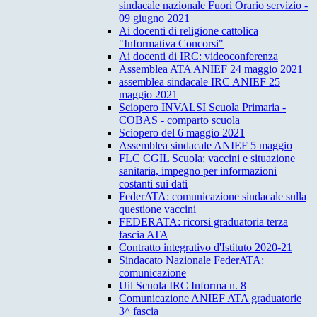
sindacale nazionale Fuori Orario servizio -
09 giugno 2021
Ai docenti di religione cattolica
"Informativa Concorsi"
Ai docenti di IRC: videoconferenza
Assemblea ATA ANIEF 24 maggio 2021
assemblea sindacale IRC ANIEF 25
maggio 2021
Sciopero INVALSI Scuola Primaria -
COBAS - comparto scuola
Sciopero del 6 maggio 2021
Assemblea sindacale ANIEF 5 maggio
FLC CGIL Scuola: vaccini e situazione
sanitaria, impegno per informazioni
costanti sui dati
FederATA: comunicazione sindacale sulla
questione vaccini
FEDERATA: ricorsi graduatoria terza
fascia ATA
Contratto integrativo d'Istituto 2020-21
Sindacato Nazionale FederATA:
comunicazione
Uil Scuola IRC Informa n. 8
Comunicazione ANIEF ATA graduatorie
3^ fascia