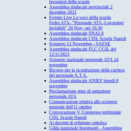
lavoratori della scuola
Assemblea sindacale provinciale 2
dicembre 2021
Evento Live La voce della scuola
Feder.ATA- "Personale ATA -Lavoratori
invisibili" 20 Nov- ore 16:30
Assemblea sindacale SNALS
Assemblea sindacale CISL Scuola Napoli
Sciopero 12 Novembre - SAESE
Assemblea sindacale FLC CGIL del
12/11/2021
Sciopero nazionale personale ATA 24
novembre
Ricorso per la ricostruzione della carriera
del personale A.T.A.
Assemblea sindacale ANIEF lunedì 8
novembre
Proclamazione stato di agitazione
personale ATA
Comunicazione relativa allo sciopero
generale dell'11 ottobre
Convocazione V Congresso territoriale
CISL Scuola Napoli
Ai docenti di religione cattolica
Gilda nazionale Insegnanti - Assemblea