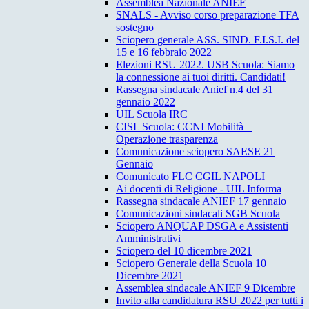
Assemblea Nazionale ANIEF
SNALS - Avviso corso preparazione TFA
sostegno
Sciopero generale ASS. SIND. F.I.S.I. del
15 e 16 febbraio 2022
Elezioni RSU 2022. USB Scuola: Siamo
la connessione ai tuoi diritti. Candidati!
Rassegna sindacale Anief n.4 del 31
gennaio 2022
UIL Scuola IRC
CISL Scuola: CCNI Mobilità –
Operazione trasparenza
Comunicazione sciopero SAESE 21
Gennaio
Comunicato FLC CGIL NAPOLI
Ai docenti di Religione - UIL Informa
Rassegna sindacale ANIEF 17 gennaio
Comunicazioni sindacali SGB Scuola
Sciopero ANQUAP DSGA e Assistenti
Amministrativi
Sciopero del 10 dicembre 2021
Sciopero Generale della Scuola 10
Dicembre 2021
Assemblea sindacale ANIEF 9 Dicembre
Invito alla candidatura RSU 2022 per tutti i