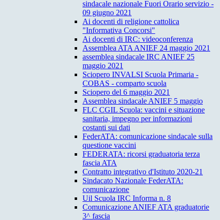
sindacale nazionale Fuori Orario servizio -
09 giugno 2021
Ai docenti di religione cattolica
"Informativa Concorsi"
Ai docenti di IRC: videoconferenza
Assemblea ATA ANIEF 24 maggio 2021
assemblea sindacale IRC ANIEF 25
maggio 2021
Sciopero INVALSI Scuola Primaria -
COBAS - comparto scuola
Sciopero del 6 maggio 2021
Assemblea sindacale ANIEF 5 maggio
FLC CGIL Scuola: vaccini e situazione
sanitaria, impegno per informazioni
costanti sui dati
FederATA: comunicazione sindacale sulla
questione vaccini
FEDERATA: ricorsi graduatoria terza
fascia ATA
Contratto integrativo d'Istituto 2020-21
Sindacato Nazionale FederATA:
comunicazione
Uil Scuola IRC Informa n. 8
Comunicazione ANIEF ATA graduatorie
3^ fascia