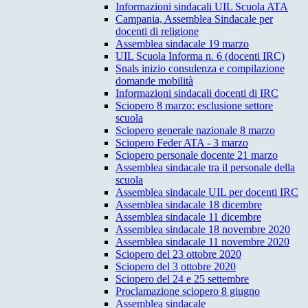
Informazioni sindacali UIL Scuola ATA
Campania, Assemblea Sindacale per
docenti di religione
Assemblea sindacale 19 marzo
UIL Scuola Informa n. 6 (docenti IRC)
Snals inizio consulenza e compilazione
domande mobilità
Informazioni sindacali docenti di IRC
Sciopero 8 marzo: esclusione settore
scuola
Sciopero generale nazionale 8 marzo
Sciopero Feder ATA - 3 marzo
Sciopero personale docente 21 marzo
Assemblea sindacale tra il personale della
scuola
Assemblea sindacale UIL per docenti IRC
Assemblea sindacale 18 dicembre
Assemblea sindacale 11 dicembre
Assemblea sindacale 18 novembre 2020
Assemblea sindacale 11 novembre 2020
Sciopero del 23 ottobre 2020
Sciopero del 3 ottobre 2020
Sciopero del 24 e 25 settembre
Proclamazione sciopero 8 giugno
Assemblea sindacale