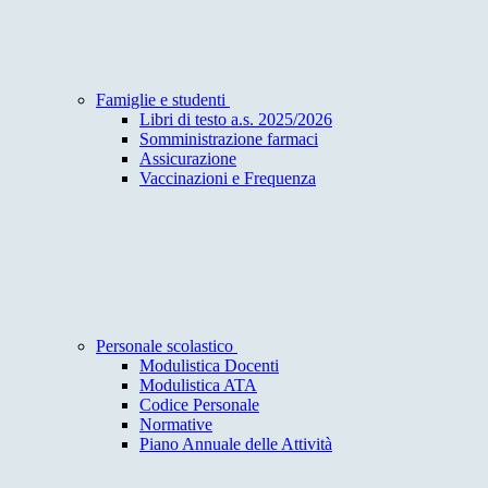
Famiglie e studenti
Libri di testo a.s. 2025/2026
Somministrazione farmaci
Assicurazione
Vaccinazioni e Frequenza
Personale scolastico
Modulistica Docenti
Modulistica ATA
Codice Personale
Normative
Piano Annuale delle Attività