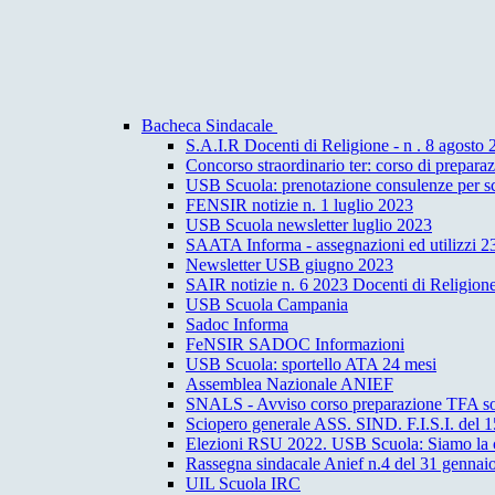
Bacheca Sindacale
S.A.I.R Docenti di Religione - n . 8 agosto
Concorso straordinario ter: corso di prepar
USB Scuola: prenotazione consulenze per sc
FENSIR notizie n. 1 luglio 2023
USB Scuola newsletter luglio 2023
SAATA Informa - assegnazioni ed utilizzi 2
Newsletter USB giugno 2023
SAIR notizie n. 6 2023 Docenti di Religion
USB Scuola Campania
Sadoc Informa
FeNSIR SADOC Informazioni
USB Scuola: sportello ATA 24 mesi
Assemblea Nazionale ANIEF
SNALS - Avviso corso preparazione TFA s
Sciopero generale ASS. SIND. F.I.S.I. del 1
Elezioni RSU 2022. USB Scuola: Siamo la con
Rassegna sindacale Anief n.4 del 31 gennai
UIL Scuola IRC