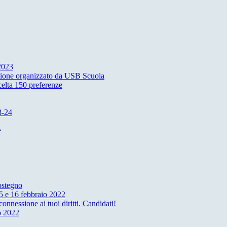
 2023
azione organizzato da USB Scuola
elta 150 preferenze
3-24
e
ostegno
5 e 16 febbraio 2022
nessione ai tuoi diritti. Candidati!
o 2022