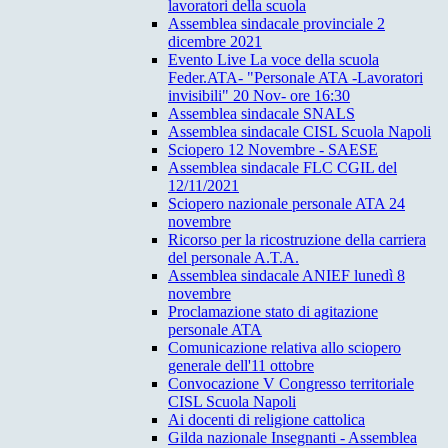
lavoratori della scuola
Assemblea sindacale provinciale 2
dicembre 2021
Evento Live La voce della scuola
Feder.ATA- "Personale ATA -Lavoratori
invisibili" 20 Nov- ore 16:30
Assemblea sindacale SNALS
Assemblea sindacale CISL Scuola Napoli
Sciopero 12 Novembre - SAESE
Assemblea sindacale FLC CGIL del
12/11/2021
Sciopero nazionale personale ATA 24
novembre
Ricorso per la ricostruzione della carriera
del personale A.T.A.
Assemblea sindacale ANIEF lunedì 8
novembre
Proclamazione stato di agitazione
personale ATA
Comunicazione relativa allo sciopero
generale dell'11 ottobre
Convocazione V Congresso territoriale
CISL Scuola Napoli
Ai docenti di religione cattolica
Gilda nazionale Insegnanti - Assemblea