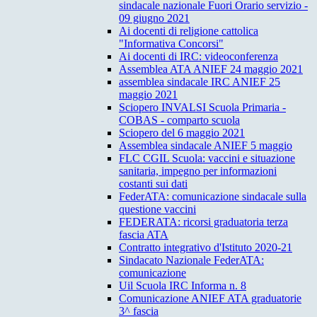
sindacale nazionale Fuori Orario servizio -
09 giugno 2021
Ai docenti di religione cattolica
"Informativa Concorsi"
Ai docenti di IRC: videoconferenza
Assemblea ATA ANIEF 24 maggio 2021
assemblea sindacale IRC ANIEF 25
maggio 2021
Sciopero INVALSI Scuola Primaria -
COBAS - comparto scuola
Sciopero del 6 maggio 2021
Assemblea sindacale ANIEF 5 maggio
FLC CGIL Scuola: vaccini e situazione
sanitaria, impegno per informazioni
costanti sui dati
FederATA: comunicazione sindacale sulla
questione vaccini
FEDERATA: ricorsi graduatoria terza
fascia ATA
Contratto integrativo d'Istituto 2020-21
Sindacato Nazionale FederATA:
comunicazione
Uil Scuola IRC Informa n. 8
Comunicazione ANIEF ATA graduatorie
3^ fascia