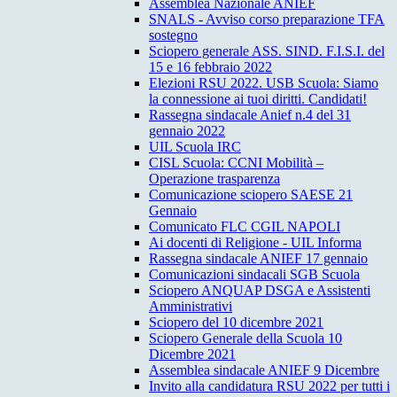
Assemblea Nazionale ANIEF
SNALS - Avviso corso preparazione TFA
sostegno
Sciopero generale ASS. SIND. F.I.S.I. del
15 e 16 febbraio 2022
Elezioni RSU 2022. USB Scuola: Siamo
la connessione ai tuoi diritti. Candidati!
Rassegna sindacale Anief n.4 del 31
gennaio 2022
UIL Scuola IRC
CISL Scuola: CCNI Mobilità –
Operazione trasparenza
Comunicazione sciopero SAESE 21
Gennaio
Comunicato FLC CGIL NAPOLI
Ai docenti di Religione - UIL Informa
Rassegna sindacale ANIEF 17 gennaio
Comunicazioni sindacali SGB Scuola
Sciopero ANQUAP DSGA e Assistenti
Amministrativi
Sciopero del 10 dicembre 2021
Sciopero Generale della Scuola 10
Dicembre 2021
Assemblea sindacale ANIEF 9 Dicembre
Invito alla candidatura RSU 2022 per tutti i