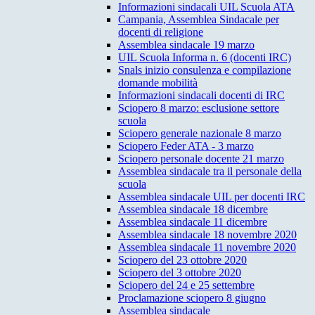
Informazioni sindacali UIL Scuola ATA
Campania, Assemblea Sindacale per
docenti di religione
Assemblea sindacale 19 marzo
UIL Scuola Informa n. 6 (docenti IRC)
Snals inizio consulenza e compilazione
domande mobilità
Informazioni sindacali docenti di IRC
Sciopero 8 marzo: esclusione settore
scuola
Sciopero generale nazionale 8 marzo
Sciopero Feder ATA - 3 marzo
Sciopero personale docente 21 marzo
Assemblea sindacale tra il personale della
scuola
Assemblea sindacale UIL per docenti IRC
Assemblea sindacale 18 dicembre
Assemblea sindacale 11 dicembre
Assemblea sindacale 18 novembre 2020
Assemblea sindacale 11 novembre 2020
Sciopero del 23 ottobre 2020
Sciopero del 3 ottobre 2020
Sciopero del 24 e 25 settembre
Proclamazione sciopero 8 giugno
Assemblea sindacale