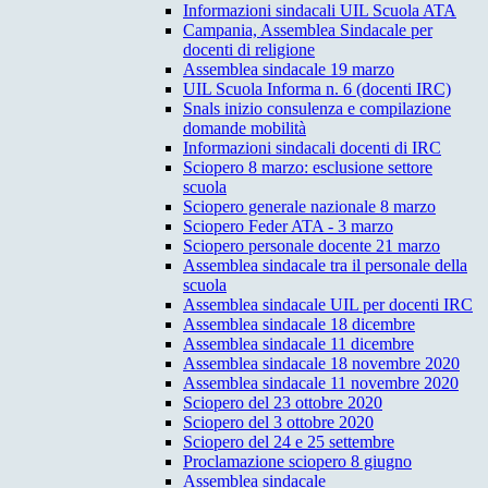
Informazioni sindacali UIL Scuola ATA
Campania, Assemblea Sindacale per
docenti di religione
Assemblea sindacale 19 marzo
UIL Scuola Informa n. 6 (docenti IRC)
Snals inizio consulenza e compilazione
domande mobilità
Informazioni sindacali docenti di IRC
Sciopero 8 marzo: esclusione settore
scuola
Sciopero generale nazionale 8 marzo
Sciopero Feder ATA - 3 marzo
Sciopero personale docente 21 marzo
Assemblea sindacale tra il personale della
scuola
Assemblea sindacale UIL per docenti IRC
Assemblea sindacale 18 dicembre
Assemblea sindacale 11 dicembre
Assemblea sindacale 18 novembre 2020
Assemblea sindacale 11 novembre 2020
Sciopero del 23 ottobre 2020
Sciopero del 3 ottobre 2020
Sciopero del 24 e 25 settembre
Proclamazione sciopero 8 giugno
Assemblea sindacale