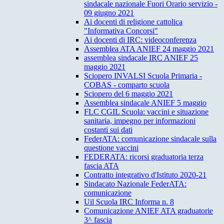
sindacale nazionale Fuori Orario servizio -
09 giugno 2021
Ai docenti di religione cattolica
"Informativa Concorsi"
Ai docenti di IRC: videoconferenza
Assemblea ATA ANIEF 24 maggio 2021
assemblea sindacale IRC ANIEF 25
maggio 2021
Sciopero INVALSI Scuola Primaria -
COBAS - comparto scuola
Sciopero del 6 maggio 2021
Assemblea sindacale ANIEF 5 maggio
FLC CGIL Scuola: vaccini e situazione
sanitaria, impegno per informazioni
costanti sui dati
FederATA: comunicazione sindacale sulla
questione vaccini
FEDERATA: ricorsi graduatoria terza
fascia ATA
Contratto integrativo d'Istituto 2020-21
Sindacato Nazionale FederATA:
comunicazione
Uil Scuola IRC Informa n. 8
Comunicazione ANIEF ATA graduatorie
3^ fascia