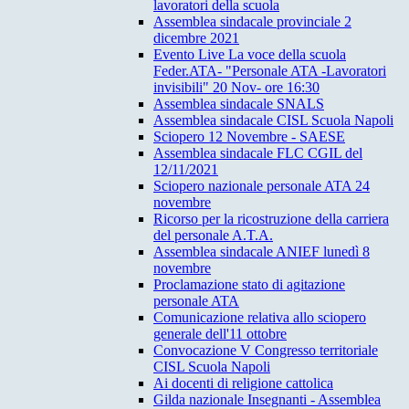
lavoratori della scuola
Assemblea sindacale provinciale 2
dicembre 2021
Evento Live La voce della scuola
Feder.ATA- "Personale ATA -Lavoratori
invisibili" 20 Nov- ore 16:30
Assemblea sindacale SNALS
Assemblea sindacale CISL Scuola Napoli
Sciopero 12 Novembre - SAESE
Assemblea sindacale FLC CGIL del
12/11/2021
Sciopero nazionale personale ATA 24
novembre
Ricorso per la ricostruzione della carriera
del personale A.T.A.
Assemblea sindacale ANIEF lunedì 8
novembre
Proclamazione stato di agitazione
personale ATA
Comunicazione relativa allo sciopero
generale dell'11 ottobre
Convocazione V Congresso territoriale
CISL Scuola Napoli
Ai docenti di religione cattolica
Gilda nazionale Insegnanti - Assemblea