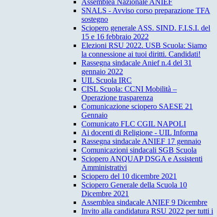
Assemblea Nazionale ANIEF
SNALS - Avviso corso preparazione TFA
sostegno
Sciopero generale ASS. SIND. F.I.S.I. del
15 e 16 febbraio 2022
Elezioni RSU 2022. USB Scuola: Siamo
la connessione ai tuoi diritti. Candidati!
Rassegna sindacale Anief n.4 del 31
gennaio 2022
UIL Scuola IRC
CISL Scuola: CCNI Mobilità –
Operazione trasparenza
Comunicazione sciopero SAESE 21
Gennaio
Comunicato FLC CGIL NAPOLI
Ai docenti di Religione - UIL Informa
Rassegna sindacale ANIEF 17 gennaio
Comunicazioni sindacali SGB Scuola
Sciopero ANQUAP DSGA e Assistenti
Amministrativi
Sciopero del 10 dicembre 2021
Sciopero Generale della Scuola 10
Dicembre 2021
Assemblea sindacale ANIEF 9 Dicembre
Invito alla candidatura RSU 2022 per tutti i